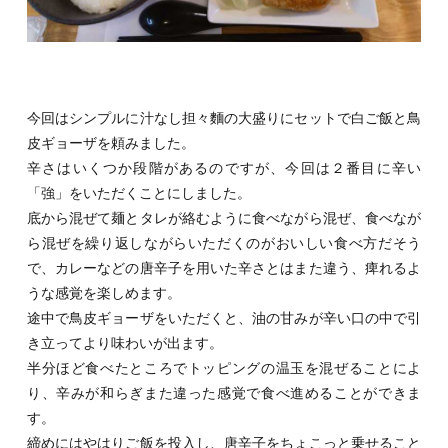
今回はシンプルに汁なし担々麵の大盛りにセットで白ご飯と鳥
皮ギョーザを頼みました。
辛さはいくつか段階があるのですが、今回は２番目に辛い
「強」をいただくことにしました。
底から混ぜて麺とタレが絡むように食べながら混ぜ、食べなが
ら混ぜを繰り返しながらいただくのがおいしい食べ方だそう
で、カレーなどの唐辛子を用いた辛さとはまた違う、痺れるよ
うな感覚を楽しめます。
途中で鳥皮ギョーザをいただくと、油の甘みが辛い口の中で引
き立ってより味わいが出ます。
半分ほど食べたところでトッピングの温玉を混ぜることによ
り、辛みが和らぎまた違った感覚で食べ進めることができま
す。
締めにはやはりご飯を投入し、唐辛子をちょこっと乗せること