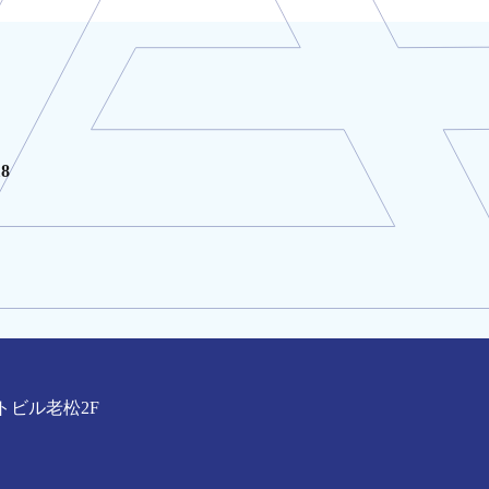
18
トビル老松2F