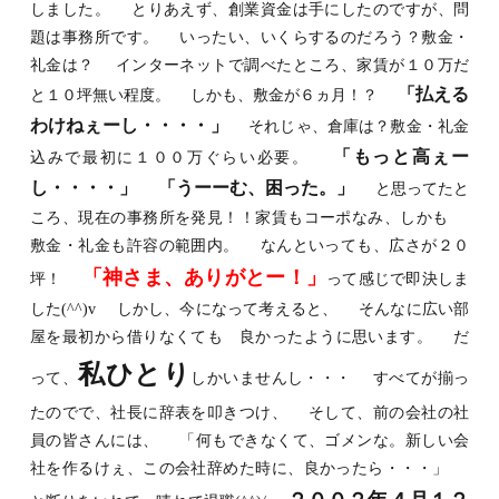
しました。 とりあえず、創業資金は手にしたのですが、問
題は事務所です。 いったい、いくらするのだろう？敷金・
礼金は？ インターネットで調べたところ、家賃が１０万だ
「払える
と１０坪無い程度。 しかも、敷金が６ヵ月！？
わけねぇーし・・・・」
それじゃ、倉庫は？敷金・礼金
「もっと高ぇー
込みで最初に１００万ぐらい必要。
し・・・・」
「うーーむ、困った。」
と思ってたと
ころ、現在の事務所を発見！！家賃もコーポなみ、しかも
敷金・礼金も許容の範囲内。 なんといっても、広さが２０
「神さま、ありがとー！」
坪！
って感じで即決しま
した(^^)v しかし、今になって考えると、 そんなに広い部
屋を最初から借りなくても
良かったように思います。
だ
私ひとり
って、
しかいませんし・・・ すべてが揃っ
たのでで、社長に辞表を叩きつけ、 そして、前の会社の社
員の皆さんには、 「何もできなくて、ゴメンな。新しい会
社を作るけぇ、この会社辞めた時に、良かったら・・・」