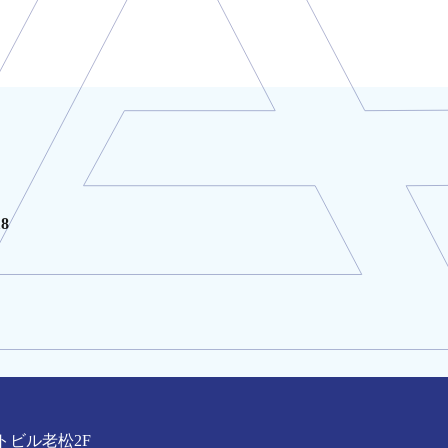
18
トビル老松2F